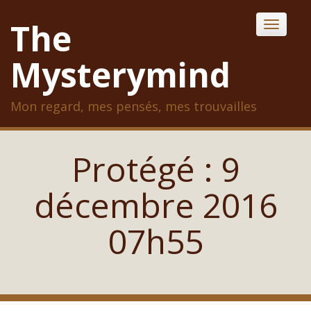
Skip
The
Toggle
to
content
Mysterymind
Mon regard, mes pensés, mes trouvailles
Protégé : 9
décembre 2016
07h55