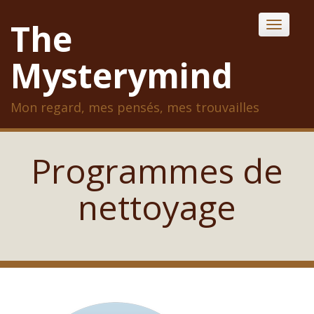
Skip
The
Toggle
to
content
Mysterymind
Mon regard, mes pensés, mes trouvailles
Programmes de
nettoyage