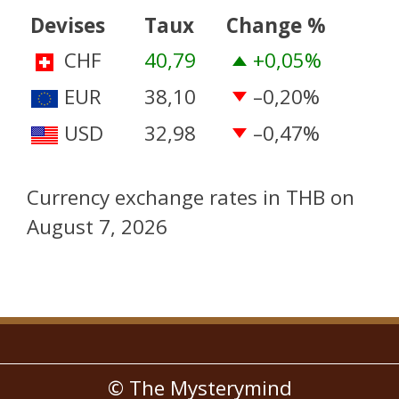
Devises
Taux
Change %
CHF
40,79
+0,05
%
EUR
38,10
–0,20
%
USD
32,98
–0,47
%
Currency exchange rates in
THB
on
August 7, 2026
© The Mysterymind