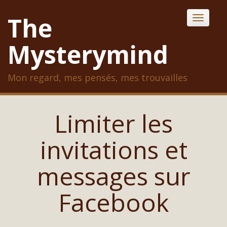
Skip
The
Toggle
to
content
Mysterymind
Mon regard, mes pensés, mes trouvailles
Limiter les
invitations et
messages sur
Facebook