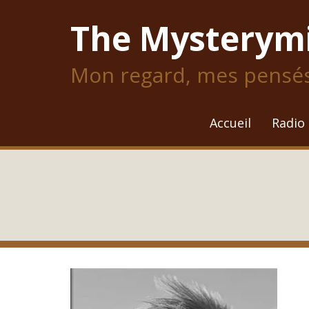
Skip
The Mysterym
to
content
Mon regard, mes pensés,
Accueil
Radio