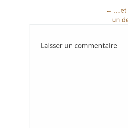
Post
←
….et 
navigation
un de
Laisser un commentaire