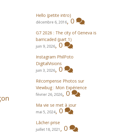
Hello (petite intro)
,
0
décembre 6, 2016
G7 2026 : The city of Geneva is
barricaded (part 1)
,
0
juin 9, 2026
Instagram PhilPoto
DigitalVisions
,
0
juin 3, 2026
Récompense Photos sur
Viewbug : Mon Expérience
,
0
février 26, 2026
açon
Ma vie se met à jour
,
0
mai 5, 2024
Lâcher-prise
,
0
juillet 18, 2021