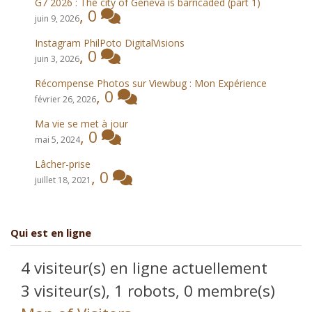
G7 2026 : The city of Geneva is barricaded (part 1)
,
0
juin 9, 2026
Instagram PhilPoto DigitalVisions
,
0
juin 3, 2026
Récompense Photos sur Viewbug : Mon Expérience
,
0
février 26, 2026
Ma vie se met à jour
,
0
mai 5, 2024
Lâcher-prise
,
0
juillet 18, 2021
Qui est en ligne
4 visiteur(s) en ligne actuellement
3 visiteur(s),
1 robots,
0 membre(s)