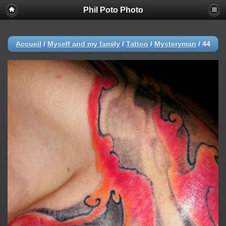
Phil Poto Photo
Accueil
/
Myself and my family
/
Tattoo
/
Mysteryman
/
44