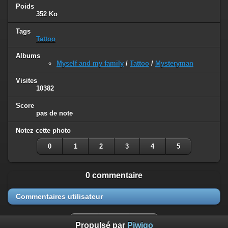
Poids
352 Ko
Tags
Tattoo
Albums
Myself and my family
/
Tattoo
/
Mysteryman
Visites
10382
Score
pas de note
Notez cette photo
0
1
2
3
4
5
0 commentaire
Commentaires utilisateur
Propulsé par
Piwigo