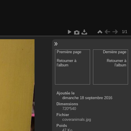
1/1
Première page
Dernière page
Retourner à
Retourner à
l'album
l'album
Ajoutée le
dimanche 18 septembre 2016
Dimensions
720*540
Fichier
coveranimals.jpg
Poids
47 Ko