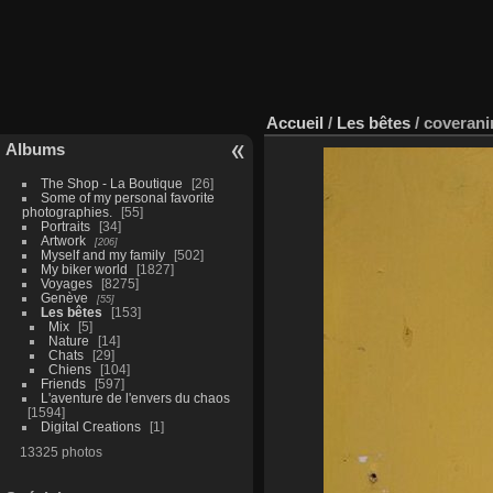
Accueil
/
Les bêtes
/
coverani
Albums
The Shop - La Boutique
26
Some of my personal favorite
photographies.
55
Portraits
34
Artwork
206
Myself and my family
502
My biker world
1827
Voyages
8275
Genève
55
Les bêtes
153
Mix
5
Nature
14
Chats
29
Chiens
104
Friends
597
L'aventure de l'envers du chaos
1594
Digital Creations
1
13325 photos