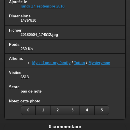
Ajoutée le
lundi 17 septembre 2018
Dimensions
1476*830
Fichier
20180504_174512.jpg
Poids
230 Ko
Albums
Myself and my family
/
Tattoo
/
Mysteryman
Visites
6513
Score
pas de note
Notez cette photo
0
1
2
3
4
5
0 commentaire