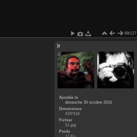
99/127
Ajoutée le
dimanche 30 octobre 2016
Dimensions
418*418
Fichier
51.jpg
Poids
17 Ko