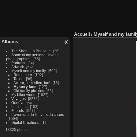
Accueil
/
Myself and my famil
Albums
The Shop - La Boutique
26
Some of my personal favorite
photographies.
55
Portraits
34
Artwork
206
Myself and my family
502
Remember
192
Tattoo
98
Acteur, comédien, fun!
16
Mystery face
127
Old family pictures
68
My biker world
1827
Voyages
8275
Genève
55
Les bêtes
153
Friends
597
L'aventure de l'envers du chaos
1594
Digital Creations
1
13325 photos