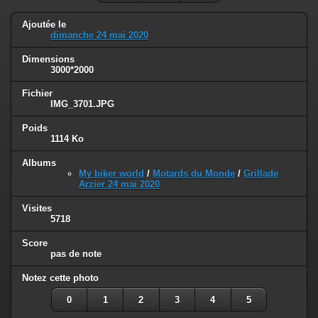
Ajoutée le
dimanche 24 mai 2020
Dimensions
3000*2000
Fichier
IMG_3701.JPG
Poids
1114 Ko
Albums
My biker world
/
Motards du Monde
/
Grillade
Arzier 24 mai 2020
Visites
5718
Score
pas de note
Notez cette photo
0
1
2
3
4
5